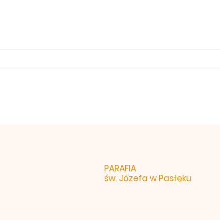
Śluby
PARAFIA
św. Józefa w Pasłęku