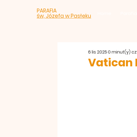
PARAFIA
Home
Parafia
św, Józefa w Pasłeku
6 lis 2025
0 minut(y) c
Vatican