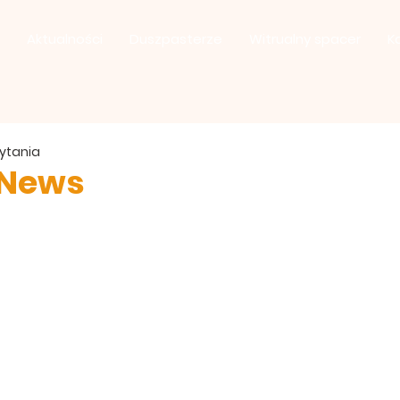
Aktualności
Duszpasterze
Witrualny spacer
K
zytania
 News