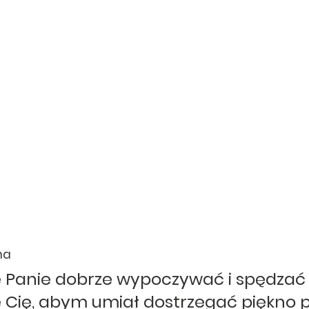
na
 Panie dobrze wypoczywać i spędzać 
ę Cię, abym umiał dostrzegać piękno p