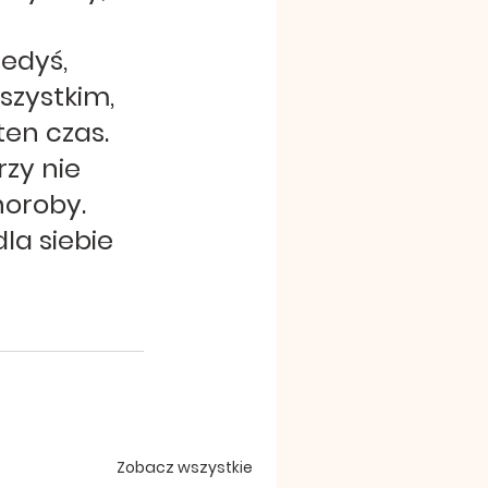
 
edyś, 
zystkim, 
ten czas. 
zy nie 
oroby. 
la siebie 
Zobacz wszystkie