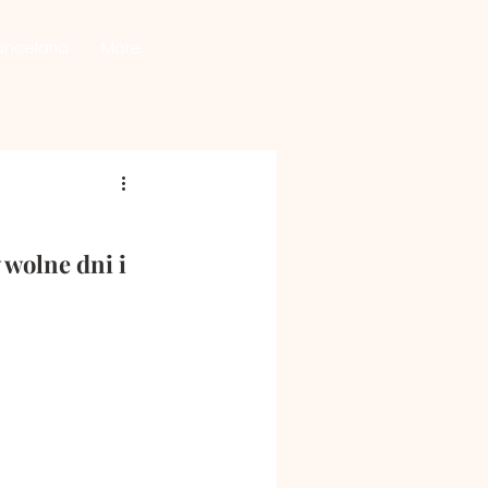
ancelaria
More
 wolne dni i 