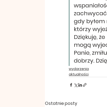
wspaniałość
zachwycać o
gdy byłem 
którzy wyje
Dziękuję, że
mogą wyjec
Panie, zmiłu
dobrzy. Dzię
wydarzenia
aktualności
Ostatnie posty