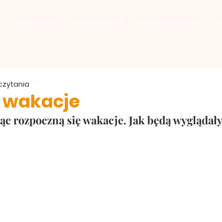
Aktualności
Duszpasterze
Witrualny spacer
K
 czytania
a wakacje
ąc rozpoczną się wakacje. Jak będą wyglądały