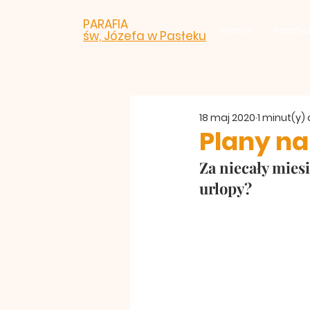
PARAFIA
Home
Parafia
św, Józefa w Pasłeku
18 maj 2020
1 minut(y)
Plany n
Za niecały miesi
urlopy?